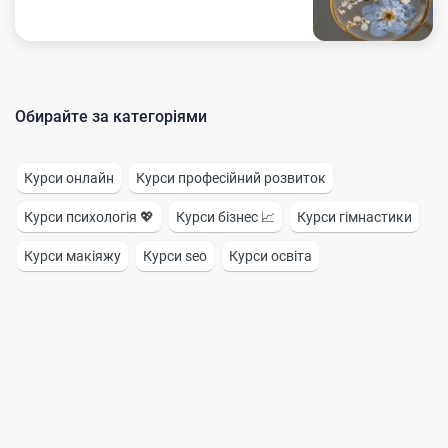
Обирайте за категоріями
Курси онлайн
Курси професійний розвиток
Курси психологія 💖
Курси бізнес 📈
Курси гімнастики
Курси макіяжу
Курси seo
Курси освіта