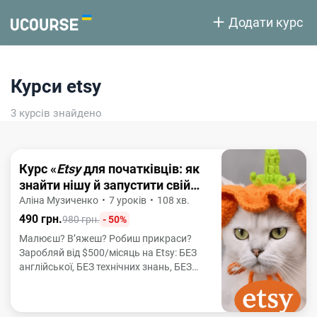
Додати курс
Курси etsy
3 курсів знайдено
Курс «
Etsy
для початківців: як
знайти нішу й запустити свій
перший магазин»
Аліна Музиченко
•
7 уроків
•
108 хв.
490 грн.
980 грн.
- 50%
Малюєш? В’яжеш? Робиш прикраси?
Заробляй від $500/місяць на Etsy: БЕЗ
англійської, БЕЗ технічних знань, БЕЗ
ризику&nbsp;