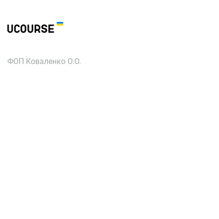
ФОП Коваленко О.О.
oleg.kovalenko@ucourse.com.ua
ІНН: 3057815539
Служба підтримки
Політика повернення коштів
Публічна оферта
Політика конфіденційності
Facebook