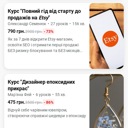
Курс "Повний гід від старту до
продажів на
Etsy
"
Олександр Семенюк
•
27 уроків
•
156 хв.
790 грн.
2900 грн.
- 73%
Як за 7 днів відкрити Etsy-магазин,
освоїти SEO і отримати перші продажі
БЕЗ ризику блокування та БЕЗ місяців
спроб і помилок
Курс "Дизайнер епоксидних
прикрас"
Мар'яна Фей
•
6 уроків
•
55 хв.
475 грн.
3500 грн.
- 86%
Відчуй себе чарівним ювеліром,
створюючи справжні шедеври з епоксиду