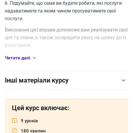
6. Подумайте, що саме ви будете робити, які послуги
надаватимете та яким чином просуватимете свої
послуги.
Виконання цієї вправи допоможе вам реалізувати свої
цілі та плани, а також зосередити увагу на шляху до їх
досягнення.
Оптимізація робочого дня
Читати далі
для заробітку
Інші матеріали курсу
Під час виконання роботи важливо знати, чи будуть
платити за цю сесію, а також тривалість контрактів.
Це дозволить краще розпланувати свою діяльність і
Цей курс включає:
знайти додаткові можливості для заробітку.
9 уроків
Під час аналізу суми, яку ви отримуєте, варто
180 хвилин