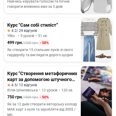
Навчись керувати голосом та почни
говорити впевнено вже за 5 днів
Курс "Сам собі стиліст”
4.2
/ 29 відгуків
Yliko .
•
5 уроків
•
51 хв.
499 грн.
1200 грн.
- 58%
Як створити 15 стильних луків зі свого
гардеробу та виглядати дорого щодня
Курс "Створення метафоричних
карт за допомогою штучного
інтелекту"
4.5
/ 12 відгуків
Юлія Шпилевська
•
12 уроків
•
120 хв.
750 грн.
1500 грн.
- 50%
Як за 12 днів створити авторську колоду
МАК карт з нуля та заробляти від 300$ /
міс.