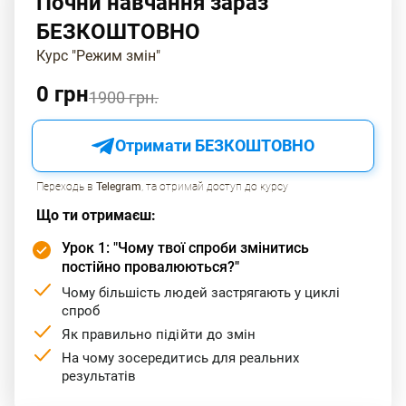
Почни навчання зараз
необхідно виконати. Наприклад, якщо ви знімаєте
відео, підготовте відповідне обладнання та
БЕЗКОШТОВНО
навички, які вам знадобляться.
Курс "Режим змін"
Зосереджуйтеся на тому, що надихає вас і дозволяє
0 грн
1900 грн.
розвиватися. Це допоможе вам покращити свою
роботу та досягти нових висот у своїй діяльності.
Отримати БЕЗКОШТОВНО
Переходь в
Telegram
, та отримай доступ до курсу
Що ти отримаєш:
Урок 1: "Чому твої спроби змінитись
постійно провалюються?"
Чому більшість людей застрягають у циклі
спроб
Як правильно підійти до змін
На чому зосередитись для реальних
результатів