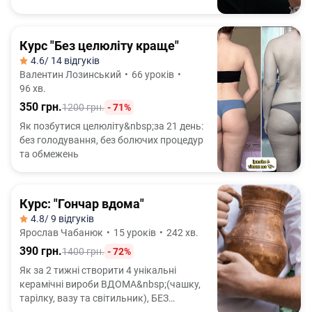
Курс "Без целюліту краще"
4.6
/ 14 відгуків
Валентин Лозинський
•
66 уроків
•
96 хв.
350 грн.
1200 грн.
- 71%
Як позбутися целюліту&nbsp;за 21 день:
без голодування, без болючих процедур
та обмежень
Курс: "Гончар вдома"
4.8
/ 9 відгуків
Ярослав Чабанюк
•
15 уроків
•
242 хв.
390 грн.
1400 грн.
- 72%
Як за 2 тижні створити 4 унікальні
керамічні вироби ВДОМА&nbsp;(чашку,
тарілку, вазу та світильник), БЕЗ