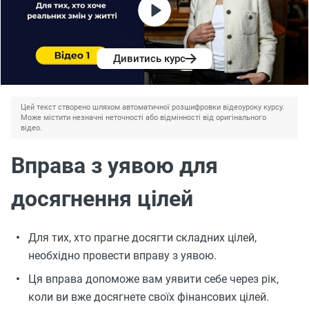
Дивитись курс
Цей текст створено шляхом автоматичної розшифровки відеоуроку курсу.
Може містити незначні неточності або відмінності від оригінального
відео.
Вправа з уявою для
досягнення цілей
Для тих, хто прагне досягти складних цілей,
необхідно провести вправу з уявою.
Ця вправа допоможе вам уявити себе через рік,
коли ви вже досягнете своїх фінансових цілей.