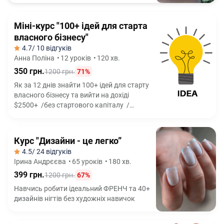
гончарного кола і БЕЗ досвіду роботи з
глиною
Міні-курс "100+ ідей для старта
власного бізнесу"
4.7
/ 10 відгуків
Анна Поліна
•
12 уроків
•
120 хв.
350 грн.
1200 грн.
71%
Як за 12 днів знайти 100+ ідей для старту
власного бізнесу та вийти на дохіді
$2500+ /без стартового капіталу /
без досвіду /без ризикових схем
Курс "Дизайни - це легко”
4.5
/ 24 відгуків
Ірина Андрєєва
•
65 уроків
•
180 хв.
399 грн.
1200 грн.
67%
Навчись робити ідеальний ФРЕНЧ та 40+
дизайнів нігтів без художніх навичок