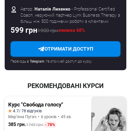
Автор:
Наталія Лихенко
- Professional Certified
Coach, керуючий партнер Lynk Business Therapy з
більш ніж 500 годинами роботи з клієнтами
599 грн
1900 грн
знижка 68%
ОТРИМАТИ ДОСТУП
Переходь в
Telegram
, та отримай доступ до курсу
РЕКОМЕНДОВАНІ КУРСИ
Курс "Свобода голосу"
4.7
/ 78 відгуків
Марʼяна Пугач
•
6 уроків
•
45 хв.
385 грн.
1745 грн.
- 78%