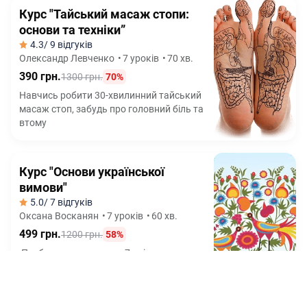
Курс "Тайський масаж стопи:
основи та техніки”
4.3
/ 9 відгуків
Олександр Левченко
•
7 уроків
•
70 хв.
390 грн.
1300 грн.
70%
Навчись робити 30-хвилинний тайський
масаж стоп, забудь про головний біль та
втому
Курс "Основи української
вимови"
5.0
/ 7 відгуків
Оксана Восканян
•
7 уроків
•
60 хв.
499 грн.
1200 грн.
58%
Позбудься суржику за 7 днів та почни
говорити красивою УКРАЇНСЬКОЮ, як
диктор ТБ