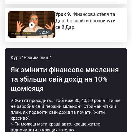
Урок 9.
Фінансова стеля та
Дар. Як знайти і розвинути
свій Дар.
32:34
Курс "Режим змін"
Як змінити фінансове мислення
та
збільши свій дохід на 10%
щомісяця
⚡ Життя проходить... тобі вже 30, 40, 50 років і ти ще
не заробив свій перший мільйон? Отримай чіткий
план, як подвоїти свій дохід та почати “жити
красиво”.
⚡ Ти можеш мати кращі авто, краще житло,
відпочивати в кращих готелях.