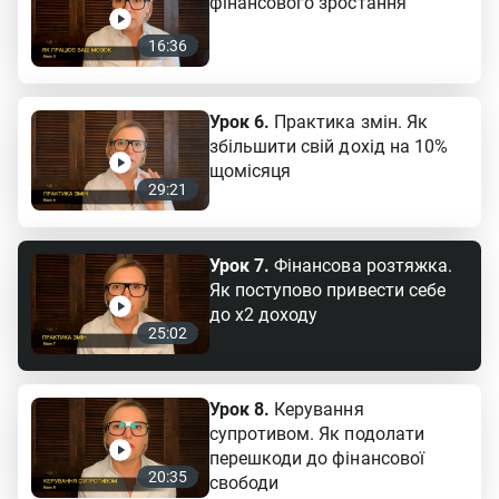
фінансового зростання
16:36
Урок 6.
Практика змін. Як
збільшити свій дохід на 10%
щомісяця
29:21
Урок 7.
Фінансова розтяжка.
Як поступово привести себе
до x2 доходу
25:02
Урок 8.
Керування
супротивом. Як подолати
перешкоди до фінансової
20:35
свободи