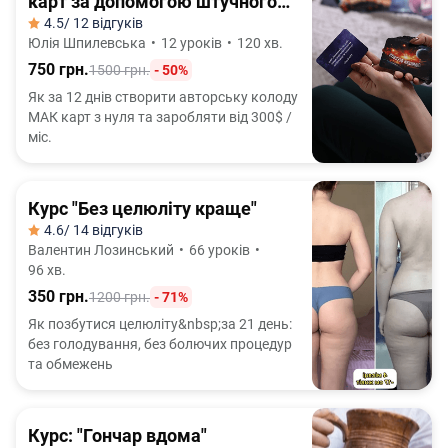
карт за допомогою штучного
інтелекту"
4.5
/ 12 відгуків
Юлія Шпилевська
•
12 уроків
•
120 хв.
750 грн.
1500 грн.
- 50%
Як за 12 днів створити авторську колоду
МАК карт з нуля та заробляти від 300$ /
міс.
Курс "Без целюліту краще"
4.6
/ 14 відгуків
Валентин Лозинський
•
66 уроків
•
96 хв.
350 грн.
1200 грн.
- 71%
Як позбутися целюліту&nbsp;за 21 день:
без голодування, без болючих процедур
та обмежень
Курс: "Гончар вдома"