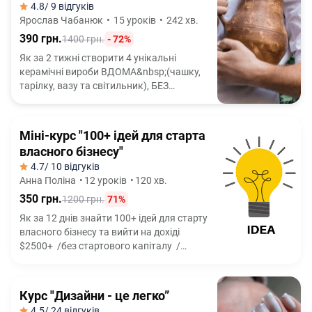
4.8
/ 9 відгуків
Ярослав Чабанюк
•
15 уроків
•
242 хв.
390 грн.
1400 грн.
- 72%
Як за 2 тижні створити 4 унікальні
керамічні вироби ВДОМА&nbsp;(чашку,
тарілку, вазу та світильник), БЕЗ
гончарного кола і БЕЗ досвіду роботи з
глиною
Міні-курс "100+ ідей для старта
власного бізнесу"
4.7
/ 10 відгуків
Анна Поліна
•
12 уроків
•
120 хв.
350 грн.
1200 грн.
71%
Як за 12 днів знайти 100+ ідей для старту
власного бізнесу та вийти на дохіді
$2500+ /без стартового капіталу /
без досвіду /без ризикових схем
Курс "Дизайни - це легко”
4.5
/ 24 відгуків