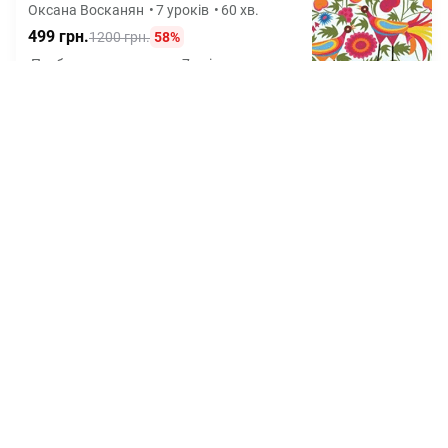
Оксана Восканян
•
7 уроків
•
60 хв.
499 грн.
1200 грн.
58%
Позбудься суржику за 7 днів та почни
говорити красивою УКРАЇНСЬКОЮ, як
диктор ТБ
Курс "Створи свою
психологічну гру: від ідеї до
продажів"
5.0
/ 6 відгуків
Юлія Шпилевська
•
17 уроків
750 грн.
2500 грн.
70%
Як за 2 тижні створити власну
трансформаційну гру з нуля та отримати
перші 200$+ пасивного доходу