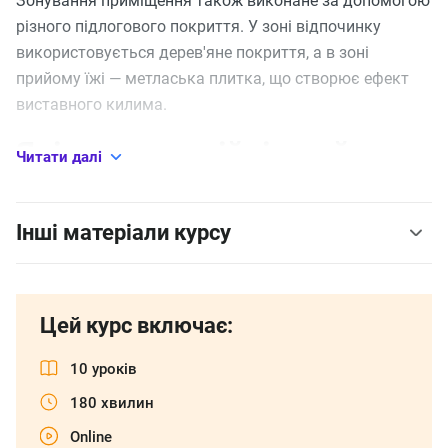
Зонування приміщення також виконане за допомогою
різного підлогового покриття. У зоні відпочинку
використовується дерев'яне покриття, а в зоні
прийому їжі — метласька плитка, що створює ефект
виставного килима.
Які композиційні прийоми
Читати далі
використовуються в
Інші матеріали курсу
інтер'єрі?
Інтер'єр грає великими формами та об'ємами.
Цей курс включає:
Використовується легка, невагома перегородка
замість важкої. Повторюваність елементів, таких як
10 уроків
заглиблення над диваном і духовкою, об'єднує
180 хвилин
композицію. Це поширений прийом для об'єднання
дизайну приміщення єдиним композиційним
Online