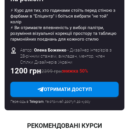
⚡ Курс для тих, хто годинами стоїть перед стіною з
фарбами в "Епіцентр" і боїться вибрати "не той"
колір
⚡ Ви отримаєте впевненість у виборі палітри,
розуміння візуальної корекції простору та таблицю
гармонійних поєднань для кожного стилю
Автор:
Олена Боженко
- Дизайнер інтер'єрів з
28-річним стажем, викладач, ментор, член
Спілки Дизайнерів України
1200 грн
2399 грн
знижка 50%
ОТРИМАТИ ДОСТУП
Переходь в
Telegram
, та отримай доступ до курсу
РЕКОМЕНДОВАНІ КУРСИ