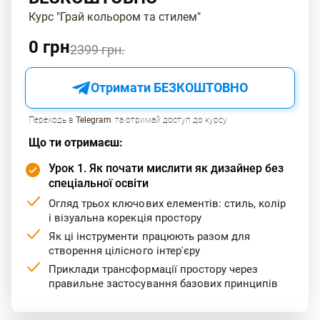
На іншій стороні приміщення розташовані кілька зон:
Курс "Грай кольором та стилем"
зона гри з ігровим апаратом і лампою, зона
відпочинку з синім диваном, телевізійна зона, а також
0 грн
2399 грн.
зона зберігання з комбінованими фасадами. Стіни,
стеля і торцеві стіни об'єднані візуальною масою за
Отримати БЕЗКОШТОВНО
кольором, щоб не відволікати увагу від основної
композиції.
Переходь в
Telegram
, та отримай доступ до курсу
Як оформлено невелике
Що ти отримаєш:
Урок 1. Як почати мислити як дизайнер без
приміщення з зоною сну та
спеціальної освіти
Огляд трьох ключових елементів: стиль, колір
роботи?
і візуальна корекція простору
Як ці інструменти працюють разом для
створення цілісного інтер'єру
У невеликому приміщенні з зоною сну та роботи автор
Приклади трансформації простору через
створив чіткий поділ між зонами. Зона сну оформлена
правильне застосування базових принципів
дерев'яним подіумом і паралельними дерев'яними
балками на стелі. Зона роботи контрастує за