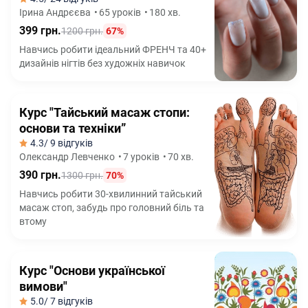
Ірина Андрєєва
•
65 уроків
•
180 хв.
399 грн.
1200 грн.
67%
Навчись робити ідеальний ФРЕНЧ та 40+
дизайнів нігтів без художніх навичок
Курс "Тайський масаж стопи:
основи та техніки”
4.3
/ 9 відгуків
Олександр Левченко
•
7 уроків
•
70 хв.
390 грн.
1300 грн.
70%
Навчись робити 30-хвилинний тайський
масаж стоп, забудь про головний біль та
втому
Курс "Основи української
вимови"
5.0
/ 7 відгуків