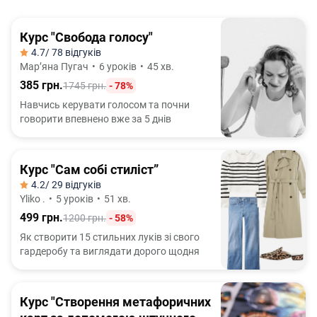
Курс "Свобода голосу"
4.7
/ 78 відгуків
Марʼяна Пугач
•
6 уроків
•
45 хв.
385 грн.
1745 грн.
- 78%
Навчись керувати голосом та почни
говорити впевнено вже за 5 днів
Курс "Сам собі стиліст”
4.2
/ 29 відгуків
Yliko .
•
5 уроків
•
51 хв.
499 грн.
1200 грн.
- 58%
Як створити 15 стильних луків зі свого
гардеробу та виглядати дорого щодня
Курс "Створення метафоричних