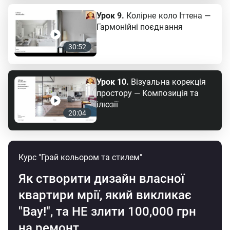
збільшити приплив природного світла.
Урок 9.
Колірне коло Іттена —
Гармонійні поєднання
30:52
Урок 10.
Візуальна корекція
простору — Композиція та
ілюзії
20:04
Курс "Грай кольором та стилем"
Як створити дизайн власної
квартири
мрії
, який викликає
"Вау!", та
НЕ злити 100,000 грн
на ремонт