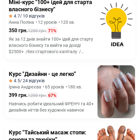
Міні-курс "100+ ідей для старта
власного бізнесу"
4.7
/ 10 відгуків
Анна Поліна
•
12 уроків
•
120 хв.
350 грн.
1200 грн.
71%
Як за 12 днів знайти 100+ ідей для старту
власного бізнесу та вийти на дохіді
$2500+ /без стартового капіталу /
без досвіду /без ризикових схем
Курс "Дизайни - це легко”
4.5
/ 24 відгуків
Ірина Андрєєва
•
65 уроків
•
180 хв.
399 грн.
1200 грн.
67%
Навчись робити ідеальний ФРЕНЧ та 40+
дизайнів нігтів без художніх навичок
Курс "Тайський масаж стопи:
основи та техніки”