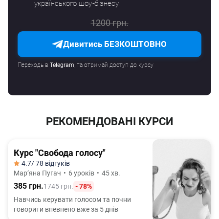
українського шоу-бізнесу.
1200 грн.
Дивитись БЕЗКОШТОВНО
Переходь в
Telegram
, та отримай доступ до курсу
РЕКОМЕНДОВАНІ КУРСИ
Курс "Свобода голосу"
4.7
/ 78 відгуків
Марʼяна Пугач
•
6 уроків
•
45 хв.
385 грн.
1745 грн.
- 78%
Навчись керувати голосом та почни
говорити впевнено вже за 5 днів