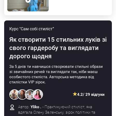
Курс "Сам собі стиліст”
Як створити 15 стильних луків
зі
свого гардеробу та
виглядати
дорого щодня
За 5 днів ти навчишся створювати стильні образи
зі звичайних речей та виглядати так, ніби маєш
особистого стиліста. Авторська методика від
стилістки VIP зірок.
★
4.2
/ 29 відгуки
Автор:
Yliko .
- Практикуючий стиліст, яка
вдягала Олену Зеленську, зірок політики та