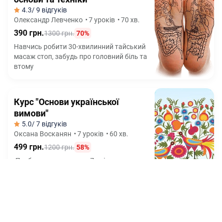
4.3
/ 9 відгуків
Олександр Левченко
•
7 уроків
•
70 хв.
390 грн.
1300 грн.
70%
Навчись робити 30-хвилинний тайський
масаж стоп, забудь про головний біль та
втому
Курс "Основи української
вимови"
5.0
/ 7 відгуків
Оксана Восканян
•
7 уроків
•
60 хв.
499 грн.
1200 грн.
58%
Позбудься суржику за 7 днів та почни
говорити красивою УКРАЇНСЬКОЮ, як
диктор ТБ
Курс "Створи свою