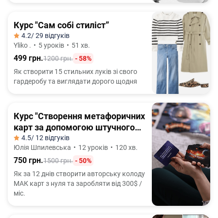
Курс "Сам собі стиліст”
4.2
/ 29 відгуків
Yliko .
•
5 уроків
•
51 хв.
499 грн.
1200 грн.
- 58%
Як створити 15 стильних луків зі свого
гардеробу та виглядати дорого щодня
Курс "Створення метафоричних
карт за допомогою штучного
інтелекту"
4.5
/ 12 відгуків
Юлія Шпилевська
•
12 уроків
•
120 хв.
750 грн.
1500 грн.
- 50%
Як за 12 днів створити авторську колоду
МАК карт з нуля та заробляти від 300$ /
міс.