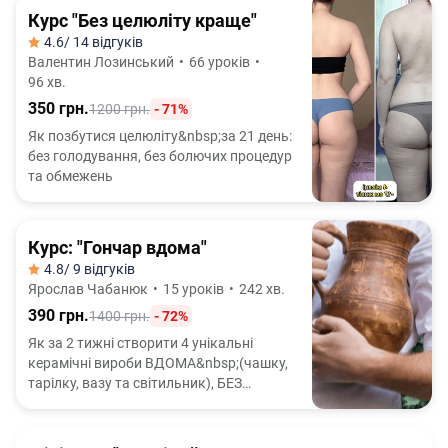
Курс "Без целюліту краще"
4.6
/ 14 відгуків
Валентин Лозинський
•
66 уроків
•
96 хв.
350 грн.
1200 грн.
- 71%
Як позбутися целюліту&nbsp;за 21 день:
без голодування, без болючих процедур
та обмежень
Курс: "Гончар вдома"
4.8
/ 9 відгуків
Ярослав Чабанюк
•
15 уроків
•
242 хв.
390 грн.
1400 грн.
- 72%
Як за 2 тижні створити 4 унікальні
керамічні вироби ВДОМА&nbsp;(чашку,
тарілку, вазу та світильник), БЕЗ
гончарного кола і БЕЗ досвіду роботи з
глиною