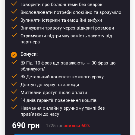
Говорити про болючі теми без сварок
Висловлювати потреби спокійно та зрозуміло
Зупиняти істерики та емоційні вибухи
Знижувати тривогу через відкриті розмови
Отримувати підтримку замість захисту від
партнера
Бонуси:
🎁 Гід "10 фраз що заважають → 30 фраз що
зближують"
🎁 Детальний конспект кожного уроку
Доступ до курсу на завжди
Миттєвий доступ після оплати
14 днів гарантії повернення коштів
Навчання онлайн у зручному темпі без
прив'язки до часу
690 грн
1725 грн
знижка 60%