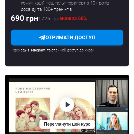
комунікацій, гештальт-терапевт з 10+ років
досвіду та 100+ тренінгів
690 грн
1725 грн
знижка 60%
ОТРИМАТИ ДОСТУП
Переходь в
Telegram
, та отримай доступ до курсу
Переглянути цей курс