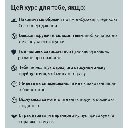
Цей курс для тебе, якщо:
🌊
Накопичуєш образи
і потім вибухаєш істерикою
без попередження
😰
Боїшся порушити складні теми
, щоб випадково
не зіпсувати стосунки
🛡️
Твій чоловік захищається
і уникає будь-яких
розмов про важливе
😱
Тебе переслідує
страх, що стосунки знову
зруйнуються
, як і минулого разу
🥺
Живете як співмешканці
, а не як закохані люди
з близькістю
😔
Відчуваєш самотність
навіть поруч з коханою
людиною
💔
Страх втратити партнера
змушує приховувати
справжні почуття