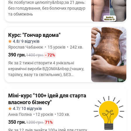
Як позбутися целюліту&nbsp;за 21 день:
без голодування, без болючих процедур
та обмежень
Курс: "Гончар вдома"
4.8
/ 9 відгуків
Ярослав Чабанюк
•
15 уроків
•
242 хв.
390 грн.
1400 грн.
- 72%
Як за 2 тижні створити 4 унікальні
керамічні вироби ВДОМА&nbsp;(чашку,
тарілку, вазу та світильник), БЕЗ
гончарного кола і БЕЗ досвіду роботи з
глиною
Міні-курс "100+ ідей для старта
власного бізнесу"
4.7
/ 10 відгуків
Анна Поліна
•
12 уроків
•
120 хв.
350 грн.
1200 грн.
71%
Як за 12 днів знайти 100+ ідей для старту