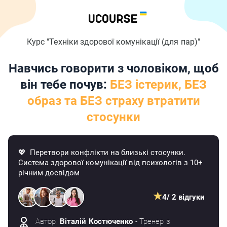
Курс "Техніки здорової комунікації (для пар)"
Навчись говорити з чоловіком, щоб
він тебе почув:
БЕЗ істерик, БЕЗ
образ та БЕЗ страху втратити
стосунки
💖 Перетвори конфлікти на близькі стосунки.
Система здорової комунікації від психологів з 10+
річним досвідом
★
4
/ 2 відгуки
Автор:
Віталій Костюченко
- Тренер з