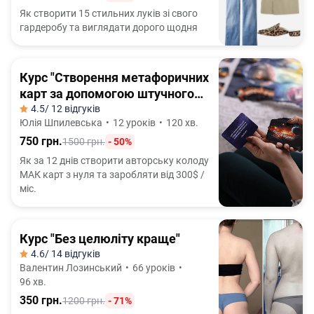
Як створити 15 стильних луків зі свого
гардеробу та виглядати дорого щодня
Курс "Створення метафоричних
карт за допомогою штучного
інтелекту"
4.5
/ 12 відгуків
Юлія Шпилевська
•
12 уроків
•
120 хв.
750 грн.
1500 грн.
- 50%
Як за 12 днів створити авторську колоду
МАК карт з нуля та заробляти від 300$ /
міс.
Курс "Без целюліту краще"
4.6
/ 14 відгуків
Валентин Лозинський
•
66 уроків
•
96 хв.
350 грн.
1200 грн.
- 71%