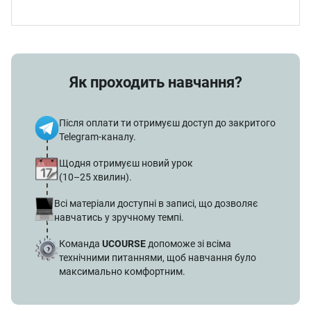
стосунків?
Як подолати страх змін та почати трансформацію
стосунків
Які внутрішні бар'єри заважають щирій комунікації
Як проходить навчання?
Як розпізнати свої справжні емоції та зупинити
руйнівні сценарії стосунків
Після оплати ти отримуєш доступ до закритого
Як навчитися читати власні емоційні сигнали та
Telegram-каналу.
припиняти деструктивні реакції
Щодня отримуєш новий урок
Як перетворити негативні реакції на
(10–25 хвилин).
конструктивний діалог
Всі матеріали доступні в записі, що дозволяє
Як розпізнати та чітко комунікувати свої справжні
навчатись у зручному темпі.
потреби
Команда
UCOURSE
допоможе зі всіма
Як змінити руйнівні патерни поведінки в
технічними питаннями, щоб навчання було
конфліктних ситуаціях
максимально комфортним.
Як подолати комунікативні бар'єри та створити
простір довіри