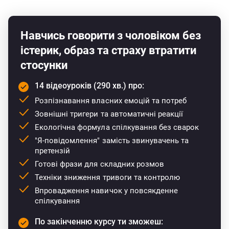
Як навчитися чути партнера таbudувати глибоку
комунікацію
Навчись говорити з чоловіком без
Як говорити "про своє" без образ та маніпуляцій
істерик, образ та страху втратити
Як створити унікальну формулу діалогу, яка веде до
порозуміння
стосунки
Як перетворити отримані знання в реальну
14 відеоуроків (290 хв.) про:
щоденну практику
Розпізнавання власних емоцій та потреб
Як закріпити отримані навички та почати нове
Зовнішні тригери та автоматичні реакції
життя
Екологічна формула спілкування без сварок
"Я-повідомлення" замість звинувачень та
претензій
Готові фрази для складних розмов
Техніки зниження тривоги та контролю
Впровадження навичок у повсякденне
спілкування
По закінченню курсу ти зможеш: