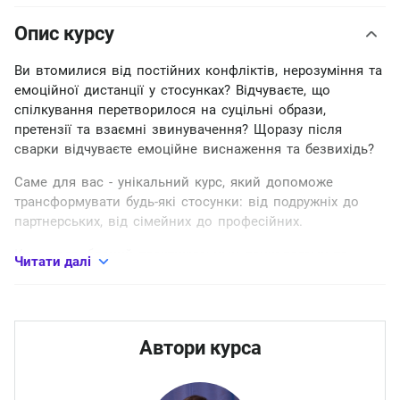
Опис курсу
Ви втомилися від постійних конфліктів, нерозуміння та
емоційної дистанції у стосунках? Відчуваєте, що
спілкування перетворилося на суцільні образи,
претензії та взаємні звинувачення? Щоразу після
сварки відчуваєте емоційне виснаження та безвихідь?
Саме для вас - унікальний курс, який допоможе
трансформувати будь-які стосунки: від подружніх до
партнерських, від сімейних до професійних.
Курс розроблений практикуючими психологами та
Читати далі
терапевтами з 10-річним досвідом допомоги парам. Ми
розкриємо глибинні механізми комунікативних криз та
навчимо вас мистецтва конструктивного діалогу.
Автори курса
Унікальність курсу в практичному підході:
Покрокова методика трансформації стосунків