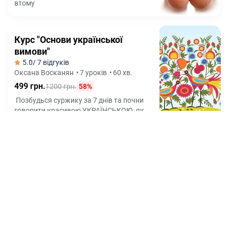
втому
Курс "Основи української
вимови"
5.0
/ 7 відгуків
Оксана Восканян
•
7 уроків
•
60 хв.
499 грн.
1200 грн.
58%
Позбудься суржику за 7 днів та почни
говорити красивою УКРАЇНСЬКОЮ, як
диктор ТБ
Курс "Створи свою
психологічну гру: від ідеї до
продажів"
5.0
/ 6 відгуків
Юлія Шпилевська
•
17 уроків
750 грн.
2500 грн.
70%
Як за 2 тижні створити власну
трансформаційну гру з нуля та отримати