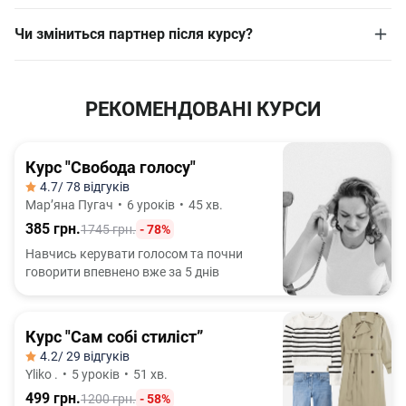
Чи зміниться партнер після курсу?
РЕКОМЕНДОВАНІ КУРСИ
Курс "Свобода голосу"
4.7
/ 78 відгуків
Марʼяна Пугач
•
6 уроків
•
45 хв.
385 грн.
1745 грн.
- 78%
Навчись керувати голосом та почни
говорити впевнено вже за 5 днів
Курс "Сам собі стиліст”
4.2
/ 29 відгуків
Yliko .
•
5 уроків
•
51 хв.
499 грн.
1200 грн.
- 58%