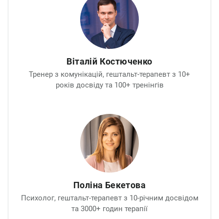
Техніки ненасильницької комунікації
Діагностика власних емоційних патернів
Інструменти вирішення конфліктів
Відновлення емоційної близькості
Віталій Костюченко
Що ви отримаєте:
Тренер з комунікацій, гештальт-терапевт з 10+
років досвіду та 100+ тренінгів
Розуміння справжніх причин конфліктів
Навички усвідомленого спілкування
Техніки керування емоціями
Інструменти відновлення довіри
Здатність будувати гармонійні стосунки
Курс - ваш квиток до нової якості стосунків, де
панують порозуміння, повага та щирість!
Поліна Бекетова
Психолог, гештальт-терапевт з 10-річним досвідом
Програма курсу:
та 3000+ годин терапії
Чому комунікація - ключ до здорових та близьких