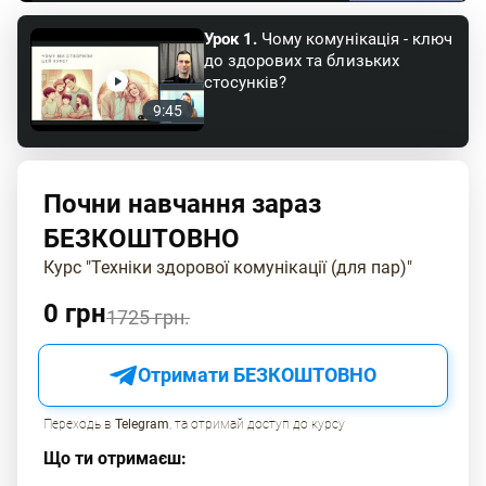
Урок 1.
Чому комунікація - ключ
до здорових та близьких
стосунків?
9:45
Почни навчання зараз
БЕЗКОШТОВНО
Курс "Техніки здорової комунікації (для пар)"
0 грн
1725 грн.
Отримати БЕЗКОШТОВНО
Переходь в
Telegram
, та отримай доступ до курсу
Що ти отримаєш: