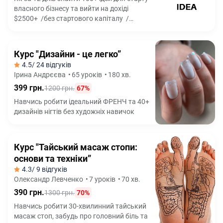
власного бізнесу та вийти на дохіді
$2500+ /без стартового капіталу /
без досвіду /без ризикових схем
Курс "Дизайни - це легко”
4.5
/ 24 відгуків
Ірина Андрєєва
•
65 уроків
•
180 хв.
399 грн.
1200 грн.
67%
Навчись робити ідеальний ФРЕНЧ та 40+
дизайнів нігтів без художніх навичок
Курс "Тайський масаж стопи:
основи та техніки”
4.3
/ 9 відгуків
Олександр Левченко
•
7 уроків
•
70 хв.
390 грн.
1300 грн.
70%
Навчись робити 30-хвилинний тайський
масаж стоп, забудь про головний біль та