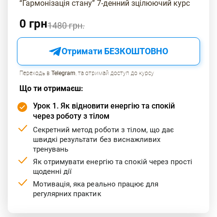
“Гармонізація стану” 7-денний зцілюючий курс
легкості та енергії в тілі після вправ. Якщо ви прагнете
цієї легкості, обирайте вправи, які приносять
0 грн
1480 грн.
задоволення. Це може бути йога сьогодні, а завтра -
танці чи прогулянка. Головне - робити те, що вам до
Отримати БЕЗКОШТОВНО
душі.
Переходь в
Telegram
, та отримай доступ до курсу
Підтримка фізичного рівня та усвідомлене ставлення
Що ти отримаєш:
до свого тіла допомагають знайти шлях до
внутрішнього спокою і гармонії.
Урок 1. Як відновити енергію та спокій
через роботу з тілом
Секретний метод роботи з тілом, що дає
швидкі результати без виснажливих
тренувань
Як отримувати енергію та спокій через прості
щоденні дії
Мотивація, яка реально працює для
регулярних практик