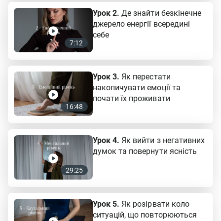
Урок 2.
Де знайти безкінечне
джерело енергії всередині
себе
7:12
Урок 3.
Як перестати
накопичувати емоції та
почати їх проживати
16:48
Урок 4.
Як вийти з негативних
думок та повернути ясність
29:25
Урок 5.
Як розірвати коло
ситуацій, що повторюються