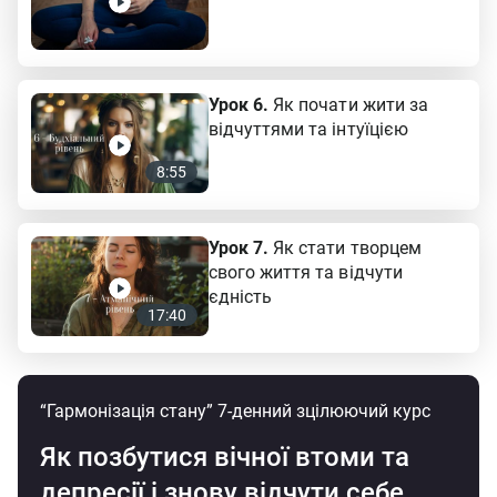
Урок 6.
Як почати жити за
відчуттями та інтуїцією
8:55
Урок 7.
Як стати творцем
свого життя та відчути
єдність
17:40
“Гармонізація стану” 7-денний зцілюючий курс
Як позбутися вічної втоми та
депресії і
знову відчути себе