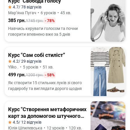
Курс "Свобода голосу"
4.7
/ 78 відгуків
Марʼяна Пугач
•
6 уроків
•
45 хв.
385 грн.
1745 грн.
- 78%
Навчись керувати голосом та почни
говорити впевнено вже за 5 днів
Курс "Сам собі стиліст”
4.2
/ 29 відгуків
Yliko .
•
5 уроків
•
51 хв.
499 грн.
1200 грн.
- 58%
Як створити 15 стильних луків зі свого
гардеробу та виглядати дорого щодня
Курс "Створення метафоричних
карт за допомогою штучного
інтелекту"
4.5
/ 12 відгуків
Юлія Шпилевська
•
12 уроків
•
120 хв.