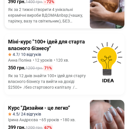
390 грн.
1400 грн.
- 72%
Як за 2 тижні створити 4 унікальні
керамічні вироби ВДОМА&nbsp;(чашку,
тарілку, вазу та світильник), БЕЗ
гончарного кола і БЕЗ досвіду роботи з
глиною
Міні-курс "100+ ідей для старта
власного бізнесу"
4.7
/ 10 відгуків
Анна Поліна
•
12 уроків
•
120 хв.
350 грн.
1200 грн.
71%
Як за 12 днів знайти 100+ ідей для старту
власного бізнесу та вийти на дохіді
$2500+ /без стартового капіталу /
без досвіду /без ризикових схем
Курс "Дизайни - це легко”
4.5
/ 24 відгуків
Ірина Андрєєва
•
65 уроків
•
180 хв.
399 грн.
1200 грн.
67%