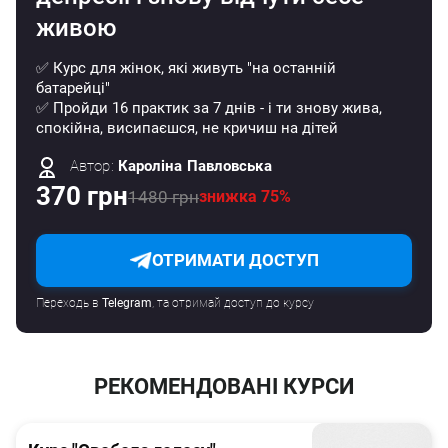
живою
✅ Курс для жінок, які живуть "на останній
батарейці"
✅ Пройди 16 практик за 7 днів - і ти знову жива,
спокійна, висипаєшся, не кричиш на дітей
Автор:
Кароліна Павловська
370 грн
1480 грн
знижка 75%
ОТРИМАТИ ДОСТУП
Переходь в
Telegram
, та отримай доступ до курсу
РЕКОМЕНДОВАНІ КУРСИ