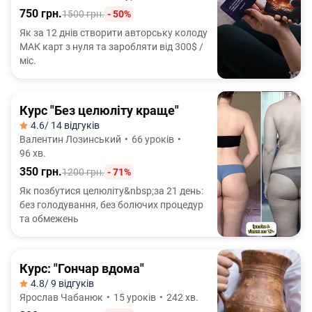
750 грн.
1500 грн.
- 50%
Як за 12 днів створити авторську колоду
МАК карт з нуля та заробляти від 300$ /
міс.
Курс "Без целюліту краще"
4.6
/ 14 відгуків
Валентин Лозинський
•
66 уроків
•
96 хв.
350 грн.
1200 грн.
- 71%
Як позбутися целюліту&nbsp;за 21 день:
без голодування, без болючих процедур
та обмежень
Курс: "Гончар вдома"
4.8
/ 9 відгуків
Ярослав Чабанюк
•
15 уроків
•
242 хв.