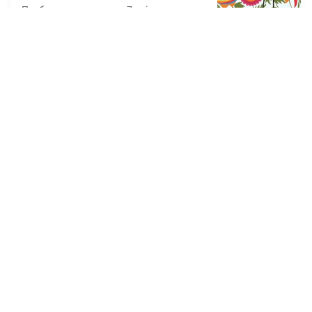
Позбудься суржику за 7 днів та почни
говорити красивою УКРАЇНСЬКОЮ, як
диктор ТБ
Курс "Створи свою
психологічну гру: від ідеї до
продажів"
5.0
/ 6 відгуків
Юлія Шпилевська
•
17 уроків
750 грн.
2500 грн.
70%
Як за 2 тижні створити власну
трансформаційну гру з нуля та отримати
перші 200$+ пасивного доходу