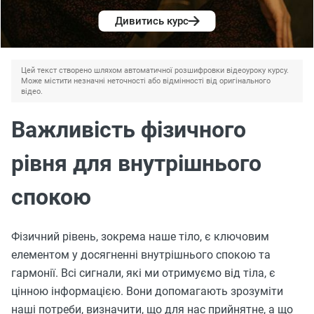
Дивитись курс
Цей текст створено шляхом автоматичної розшифровки відеоуроку курсу.
Може містити незначні неточності або відмінності від оригінального
відео.
Важливість фізичного
рівня для внутрішнього
спокою
Фізичний рівень, зокрема наше тіло, є ключовим
елементом у досягненні внутрішнього спокою та
гармонії. Всі сигнали, які ми отримуємо від тіла, є
цінною інформацією. Вони допомагають зрозуміти
наші потреби, визначити, що для нас прийнятне, а що