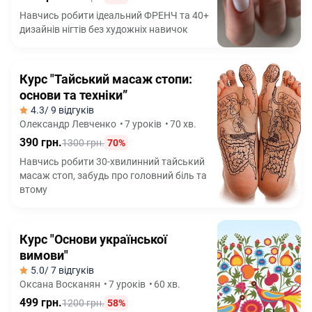
Навчись робити ідеальний ФРЕНЧ та 40+
дизайнів нігтів без художніх навичок
Курс "Тайський масаж стопи:
основи та техніки”
4.3
/ 9 відгуків
Олександр Левченко
•
7 уроків
•
70 хв.
390 грн.
1300 грн.
70%
Навчись робити 30-хвилинний тайський
масаж стоп, забудь про головний біль та
втому
Курс "Основи української
вимови"
5.0
/ 7 відгуків
Оксана Восканян
•
7 уроків
•
60 хв.
499 грн.
1200 грн.
58%