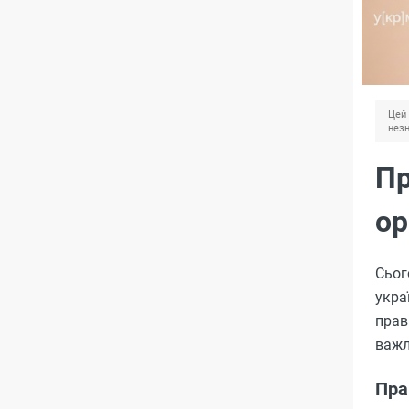
Цей 
незн
Пр
ор
Сьог
укра
прав
важл
Пра