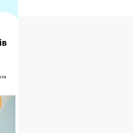
ів
оти