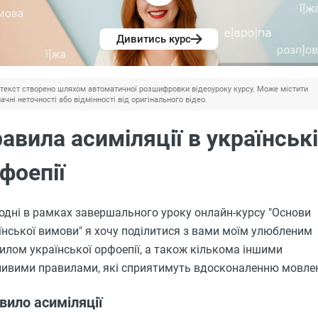
Дивитись курс
текст створено шляхом автоматичної розшифровки відеоуроку курсу. Може містити
ачні неточності або відмінності від оригінального відео.
авила асиміляції в українськ
фоепії
одні в рамках завершального уроку онлайн-курсу "Основи
їнської вимови" я хочу поділитися з вами моїм улюбленим
илом української орфоепії, а також кількома іншими
ивими правилами, які сприятимуть вдосконаленню мовле
вило асиміляції