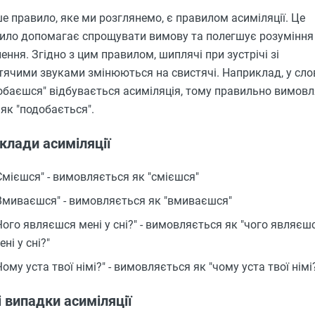
е правило, яке ми розглянемо, є правилом асиміляції. Це
ило допомагає спрощувати вимову та полегшує розуміння
ення. Згідно з цим правилом, шиплячі при зустрічі зі
тячими звуками змінюються на свистячі. Наприклад, у сло
обаєшся" відбувається асиміляція, тому правильно вимов
 як "подобається".
клади асиміляції
Смієшся" - вимовляється як "смієшся"
Вмиваєшся" - вимовляється як "вмиваєшся"
Чого являєшся мені у сні?" - вимовляється як "чого являєш
ені у сні?"
Чому уста твої німі?" - вимовляється як "чому уста твої німі
і випадки асиміляції