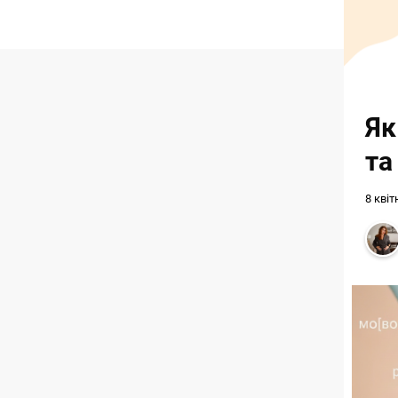
Як
та
8 квіт