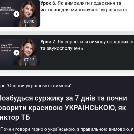
Урок 6.
Як вимовляти подвоєння та
йотовані для милозвучної української
06:40
Урок 7.
Як спростити вимову складних сл
та звукосполучень
07:12
рс "Основи української вимови"
озбудься суржику за 7 днів
та почни
оворити красивою УКРАЇНСЬКОЮ, як
иктор ТБ
Почни говори гарною українською, з правильною вимовою, я