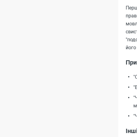
Перш
прав
мовл
свис
"под
його
При
"
"
"
м
"
Інш