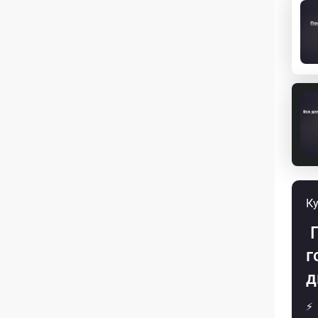
Ку
П
г
д
⚡ 