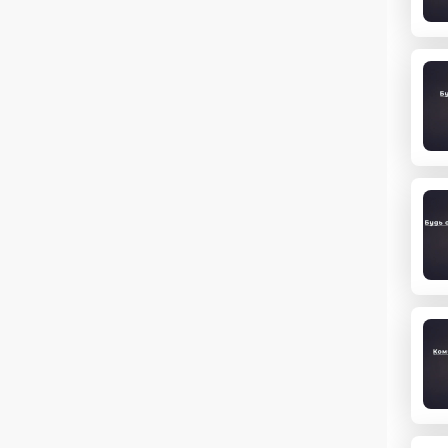
дала
мило
Бажа