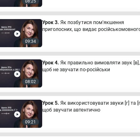
08:25
 на цьому курсі, ваша мова вже звучатиме красиво і
звучно.
Урок 3.
Як позбутися пом'якшення
ю вам успіху! Дякую за те, що були зі мною, і до зустрічі!
приголосних, що видає російськомовног
09:34
Урок 4.
Як правильно вимовляти звук [в],
щоб не звучати по-російськи
08:02
Урок 5.
Як використовувати звуки [г] та [ґ
щоб звучати автентично
09:21