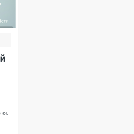
ій
ння.