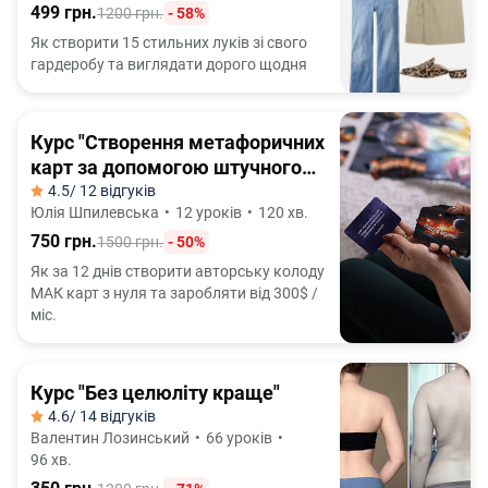
499 грн.
1200 грн.
- 58%
Як створити 15 стильних луків зі свого
гардеробу та виглядати дорого щодня
Курс "Створення метафоричних
карт за допомогою штучного
інтелекту"
4.5
/ 12 відгуків
Юлія Шпилевська
•
12 уроків
•
120 хв.
750 грн.
1500 грн.
- 50%
Як за 12 днів створити авторську колоду
МАК карт з нуля та заробляти від 300$ /
міс.
Курс "Без целюліту краще"
4.6
/ 14 відгуків
Валентин Лозинський
•
66 уроків
•
96 хв.