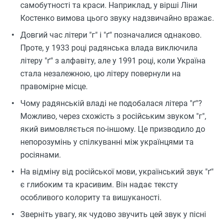
самобутності та краси. Наприклад, у вірші Ліни
Костенко вимова цього звуку надзвичайно вражає.
Довгий час літери "г" і "ґ" позначалися однаково.
Проте, у 1933 році радянська влада виключила
літеру "ґ" з алфавіту, але у 1991 році, коли Україна
стала незалежною, цю літеру повернули на
правомірне місце.
Чому радянській владі не подобалася літера "ґ"?
Можливо, через схожість з російським звуком "г",
який вимовляється по-іншому. Це призводило до
непорозумінь у спілкуванні між українцями та
росіянами.
На відміну від російської мови, український звук "ґ"
є глибоким та красивим. Він надає тексту
особливого колориту та вишуканості.
Зверніть увагу, як чудово звучить цей звук у пісні