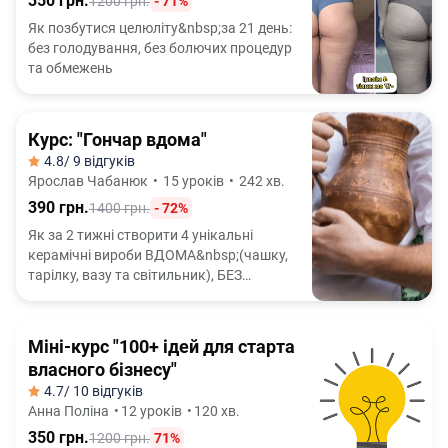
350 грн.
1200 грн.
- 71%
Як позбутися целюліту&nbsp;за 21 день:
без голодування, без болючих процедур
та обмежень
Курс: "Гончар вдома"
4.8
/ 9 відгуків
Ярослав Чабанюк
•
15 уроків
•
242 хв.
390 грн.
1400 грн.
- 72%
Як за 2 тижні створити 4 унікальні
керамічні вироби ВДОМА&nbsp;(чашку,
тарілку, вазу та світильник), БЕЗ
гончарного кола і БЕЗ досвіду роботи з
глиною
Міні-курс "100+ ідей для старта
власного бізнесу"
4.7
/ 10 відгуків
Анна Поліна
•
12 уроків
•
120 хв.
350 грн.
1200 грн.
71%