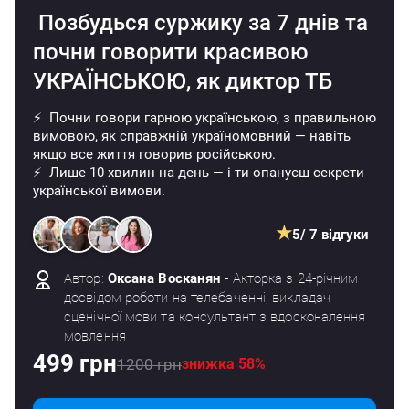
Позбудься суржику за 7 днів
та
почни говорити красивою
УКРАЇНСЬКОЮ, як диктор ТБ
⚡ Почни говори гарною українською, з правильною
вимовою, як справжній україномовний — навіть
якщо все життя говорив російською.
⚡ Лише 10 хвилин на день — і ти опануєш секрети
української вимови.
★
5
/ 7 відгуки
Автор:
Оксана Восканян
- Акторка з 24-річним
досвідом роботи на телебаченні, викладач
сценічної мови та консультант з вдосконалення
мовлення
499 грн
1200 грн
знижка 58%