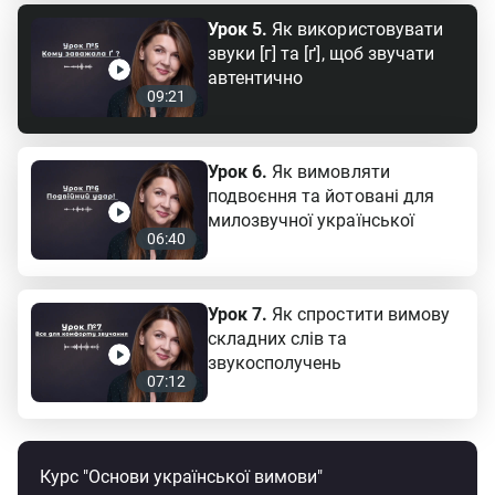
Урок 5.
Як використовувати
звуки [г] та [ґ], щоб звучати
автентично
09:21
Урок 6.
Як вимовляти
подвоєння та йотовані для
милозвучної української
06:40
Урок 7.
Як спростити вимову
складних слів та
звукосполучень
07:12
Курс "Основи української вимови"