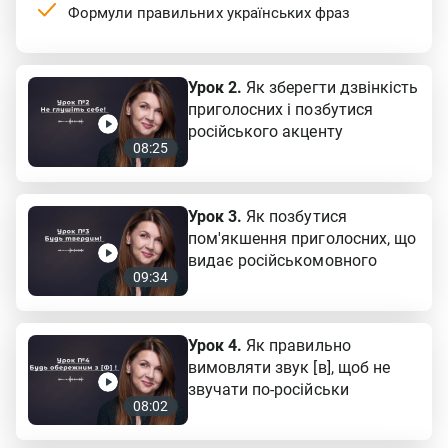
Формули правильних українських фраз
Урок 2.
Як зберегти дзвінкість
приголосних і позбутися
російського акценту
08:25
Урок 3.
Як позбутися
пом'якшення приголосних, що
видає російськомовного
09:34
Урок 4.
Як правильно
вимовляти звук [в], щоб не
звучати по-російськи
08:02