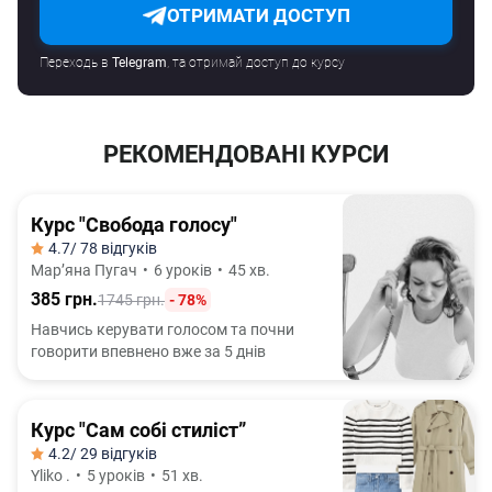
ОТРИМАТИ ДОСТУП
Переходь в
Telegram
, та отримай доступ до курсу
РЕКОМЕНДОВАНІ КУРСИ
Курс "Свобода голосу"
4.7
/ 78 відгуків
Марʼяна Пугач
•
6 уроків
•
45 хв.
385 грн.
1745 грн.
- 78%
Навчись керувати голосом та почни
говорити впевнено вже за 5 днів
Курс "Сам собі стиліст”
4.2
/ 29 відгуків
Yliko .
•
5 уроків
•
51 хв.