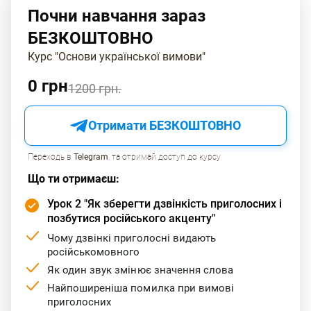
Тож, не бійтеся використовувати українську мову і
Почни навчання зараз
запам'ятовуйте правила вимови звуку ґ!
БЕЗКОШТОВНО
Курс "Основи української вимови"
0 грн
1200 грн.
Отримати БЕЗКОШТОВНО
Переходь в
Telegram
, та отримай доступ до курсу
Що ти отримаєш:
Урок 2 "Як зберегти дзвінкість приголосних і
позбутися російського акценту"
Чому дзвінкі приголосні видають
російськомовного
Як один звук змінює значення слова
Найпоширеніша помилка при вимові
приголосних