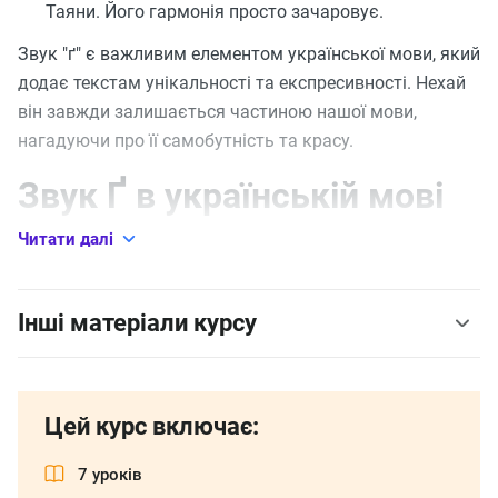
Таяни. Його гармонія просто зачаровує.
Звук "ґ" є важливим елементом української мови, який
додає текстам унікальності та експресивності. Нехай
він завжди залишається частиною нашої мови,
нагадуючи про її самобутність та красу.
Звук Ґ в українській мові
Читати далі
Що робити, коли тебе засміяли через використання
української мови? Не дивись на мене, грай, музико,
грай! Це не для насмішок, а для прикладу. Українська
Інші матеріали курсу
мова мелодійніша, ніж російська. Слова нашої мови
дуже красиві і самобутні. Недавно повернувся забутий
приголосний звук ґ, який дуже цікаво звучить.
Цей курс включає:
В українській мові є деякі слова, де звук ґ
вживається перед дзвінкими приголосними.
7 уроків