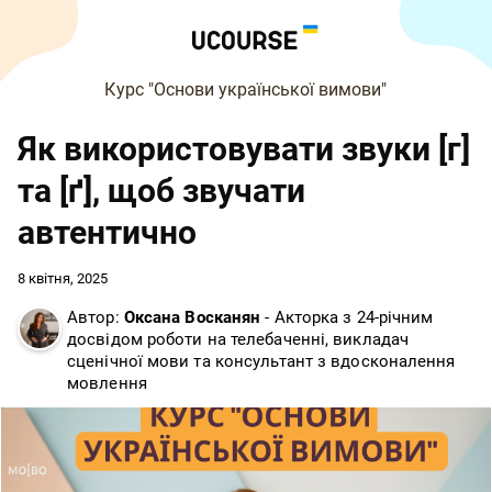
Курс "Основи української вимови"
Як використовувати звуки [г]
та [ґ], щоб звучати
автентично
8 квітня, 2025
Автор:
Оксана Восканян
- Акторка з 24-річним
досвідом роботи на телебаченні, викладач
сценічної мови та консультант з вдосконалення
мовлення