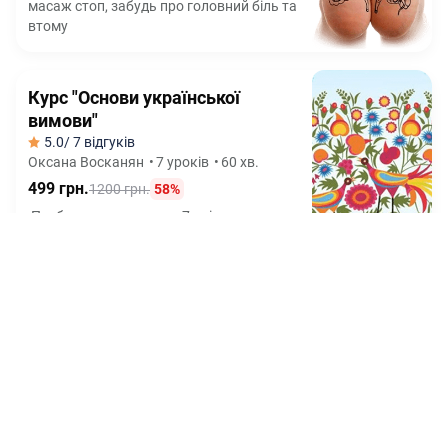
масаж стоп, забудь про головний біль та
втому
Курс "Основи української
вимови"
5.0
/ 7 відгуків
Оксана Восканян
•
7 уроків
•
60 хв.
499 грн.
1200 грн.
58%
Позбудься суржику за 7 днів та почни
говорити красивою УКРАЇНСЬКОЮ, як
диктор ТБ
Курс "Створи свою
психологічну гру: від ідеї до
продажів"
5.0
/ 6 відгуків
Юлія Шпилевська
•
17 уроків
750 грн.
2500 грн.
70%
Як за 2 тижні створити власну