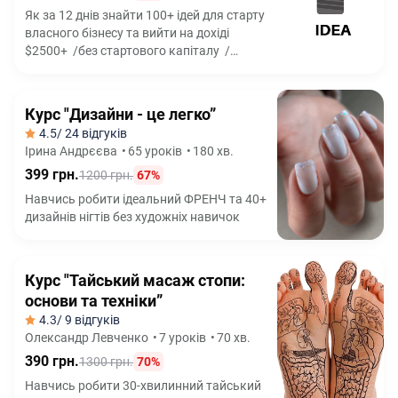
Як за 12 днів знайти 100+ ідей для старту
власного бізнесу та вийти на дохіді
$2500+ /без стартового капіталу /
без досвіду /без ризикових схем
Курс "Дизайни - це легко”
4.5
/ 24 відгуків
Ірина Андрєєва
•
65 уроків
•
180 хв.
399 грн.
1200 грн.
67%
Навчись робити ідеальний ФРЕНЧ та 40+
дизайнів нігтів без художніх навичок
Курс "Тайський масаж стопи:
основи та техніки”
4.3
/ 9 відгуків
Олександр Левченко
•
7 уроків
•
70 хв.
390 грн.
1300 грн.
70%
Навчись робити 30-хвилинний тайський