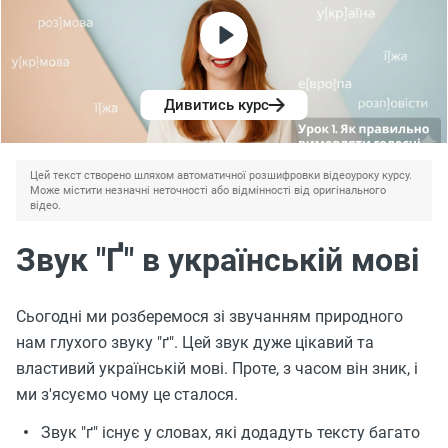
Дивитись курс
Цей текст створено шляхом автоматичної розшифровки відеоуроку курсу.
Може містити незначні неточності або відмінності від оригінального
відео.
Звук "Ґ" в українській мові
Сьогодні ми розберемося зі звучанням природного
нам глухого звуку "ґ". Цей звук дуже цікавий та
властивий українській мові. Проте, з часом він зник, і
ми з'ясуємо чому це сталося.
Звук "ґ" існує у словах, які додадуть тексту багато