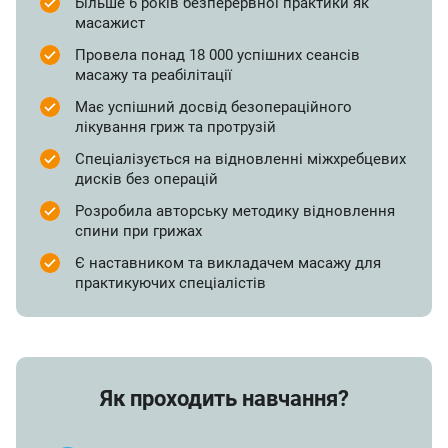
Більше 6 років безперервної практики як
Вправи для зняття защемлення та болі в ногах
масажист
Дихальні практики для зняття болю
Провела понад 18 000 успішних сеансів
Закріплюємо результат без повернення болю
масажу та реабілітації
Має успішний досвід безопераційного
лікування гриж та протрузій
Спеціалізується на відновленні міжхребцевих
дисків без операцій
Розробила авторську методику відновлення
спини при грижах
Є наставником та викладачем масажу для
практикуючих спеціалістів
Як проходить навчання?