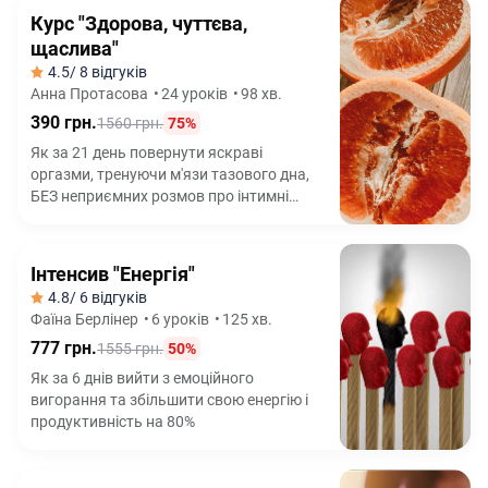
Курс "Здорова, чуттєва,
щаслива"
4.5
/ 8 відгуків
Анна Протасова
•
24 уроків
•
98 хв.
390 грн.
1560 грн.
75%
Як за 21 день повернути яскраві
оргазми, тренуючи м'язи тазового дна,
БЕЗ неприємних розмов про інтимні
проблеми
Інтенсив "Енергія"
4.8
/ 6 відгуків
Фаїна Берлінер
•
6 уроків
•
125 хв.
777 грн.
1555 грн.
50%
Як за 6 днів вийти з емоційного
вигорання та збільшити свою енергію і
продуктивність на 80%