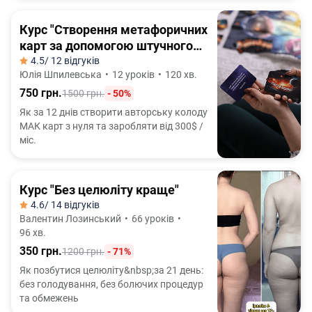
Курс "Створення метафоричних
карт за допомогою штучного
інтелекту"
4.5
/ 12 відгуків
Юлія Шпилевська
•
12 уроків
•
120 хв.
750 грн.
1500 грн.
- 50%
Як за 12 днів створити авторську колоду
МАК карт з нуля та заробляти від 300$ /
міс.
Курс "Без целюліту краще"
4.6
/ 14 відгуків
Валентин Лозинський
•
66 уроків
•
96 хв.
350 грн.
1200 грн.
- 71%
Як позбутися целюліту&nbsp;за 21 день:
без голодування, без болючих процедур
та обмежень