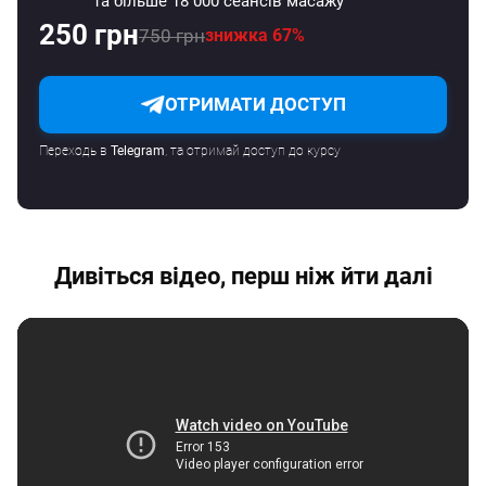
та більше 18 000 сеансів масажу
250 грн
750 грн
знижка 67%
ОТРИМАТИ ДОСТУП
Переходь в
Telegram
, та отримай доступ до курсу
Дивіться відео, перш ніж йти далі