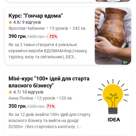
Курс: "Гончар вдома"
4.8
/ 9 відгуків
Ярослав Чабанюк
•
15 уроків
•
242 хв.
390 грн.
1400 грн.
- 72%
Як за 2 тижні створити 4 унікальні
керамічні вироби ВДОМА&nbsp;(чашку,
тарілку, вазу та світильник), БЕЗ
гончарного кола і БЕЗ досвіду роботи з
глиною
Міні-курс "100+ ідей для старта
власного бізнесу"
4.7
/ 10 відгуків
Анна Поліна
•
12 уроків
•
120 хв.
350 грн.
1200 грн.
71%
Як за 12 днів знайти 100+ ідей для старту
власного бізнесу та вийти на дохіді
$2500+ /без стартового капіталу /
без досвіду /без ризикових схем