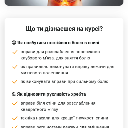
Що ти дізнаєшся на курсі?
😌 Як позбутися постійного болю в спині
вправи для розслаблення попереково-
клубового м'яза, для зняття болю
як правильно виконувати вправу лежачи для
миттєвого полегшення
як виконувати вправи при сильному болю
💪 Як відновити рухливість хребта
вправи біля стіни для розслаблення
квадратного м'язу
техніка нахили для кращої гнучкості спини
вправи рухи ногами лежачи для зміцнення