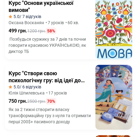
Курс "Основи української
вимови"
5.0
/ 7 відгуків
Оксана Восканян
•
7 уроків
•
60 хв.
499 грн.
1200 грн.
58%
Позбудься суржику за 7 днів та почни
говорити красивою УКРАЇНСЬКОЮ, як
диктор ТБ
Курс "Створи свою
психологічну гру: від ідеї до
продажів"
5.0
/ 6 відгуків
Юлія Шпилевська
•
17 уроків
750 грн.
2500 грн.
70%
Як за 2 тижні створити власну
трансформаційну гру з нуля та отримати
перші 200$+ пасивного доходу