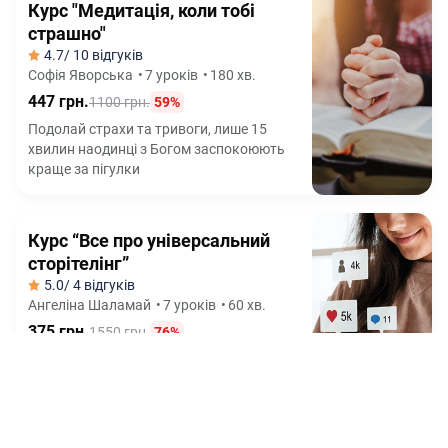
Курс "Медитація, коли тобі
страшно"
4.7
/ 10 відгуків
Софія Яворська
•
7 уроків
•
180 хв.
447 грн.
1100 грн.
59%
Подолай страхи та тривоги, лише 15
хвилин наодинці з Богом заспокоюють
краще за пігулки
Курс “Все про універсальний
сторітелінг”
5.0
/ 4 відгуків
Ангеліна Шаламай
•
7 уроків
•
60 хв.
375 грн.
1550 грн.
76%
Від 0 до 100к підписників через
сторітелінг - без накрутки, марафонів та
реклами