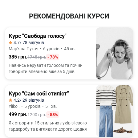
РЕКОМЕНДОВАНІ КУРСИ
Курс "Свобода голосу"
4.7
/ 78 відгуків
Марʼяна Пугач
•
6 уроків
•
45 хв.
385 грн.
1745 грн.
- 78%
Навчись керувати голосом та почни
говорити впевнено вже за 5 днів
Курс "Сам собі стиліст”
4.2
/ 29 відгуків
Yliko .
•
5 уроків
•
51 хв.
499 грн.
1200 грн.
- 58%
Як створити 15 стильних луків зі свого
гардеробу та виглядати дорого щодня