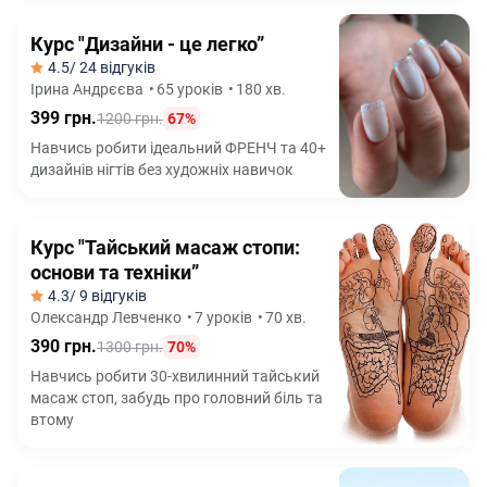
Курс "Дизайни - це легко”
4.5
/ 24 відгуків
Ірина Андрєєва
•
65 уроків
•
180 хв.
399 грн.
1200 грн.
67%
Навчись робити ідеальний ФРЕНЧ та 40+
дизайнів нігтів без художніх навичок
Курс "Тайський масаж стопи:
основи та техніки”
4.3
/ 9 відгуків
Олександр Левченко
•
7 уроків
•
70 хв.
390 грн.
1300 грн.
70%
Навчись робити 30-хвилинний тайський
масаж стоп, забудь про головний біль та
втому