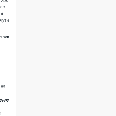
ься,
дає
чі
очути
'язка
 на
рудну
а