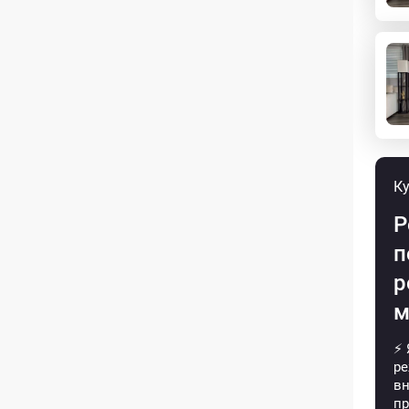
Ку
Р
п
р
м
⚡ 
ре
вн
пр