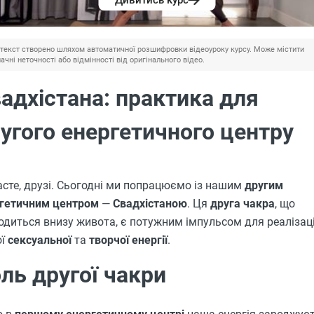
Дивитись курс
текст створено шляхом автоматичної розшифровки відеоуроку курсу. Може містити
ачні неточності або відмінності від оригінального відео.
адхістана: практика для
угого енергетичного центру
сте, друзі. Сьогодні ми попрацюємо із нашим
другим
гетичним центром
—
Свадхістаною
. Ця
друга чакра
, що
одиться внизу живота, є потужним імпульсом для реалізаці
ої
сексуальної
та
творчої енергії
.
ль другої чакри