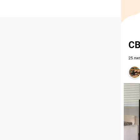
СВ
25 ли