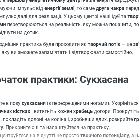
о в
першому енергетичному центрі
наша енергія зароджуєт
муючи імпульс від
енергії землі
, то саме
друга чакра
пере
імпульс далі для реалізації. У цьому центрі наші ідеї та
твор
уми
перетворюються на реальність, яку можна побачити, п
відчути на дотик.
однішня практика буде проходити як
творчий потік
— це
зв
, яку ви зможете запам'ятати і відтворювати самостійно.
чаток практики: Сукхасана
те в позу
сукхасани
(з перехрещеними ногами). Укорініться
ичних кістках
і витягніть кожен
хребець
догори. Прокрутіть
і, покладіть долоні на коліна і, зробивши вдих, розкрийте
г
ку
. Прикрийте очі та налаштуйтеся на практику.
центруйтеся на відчутті не просто
творчого потенціалу
, а н