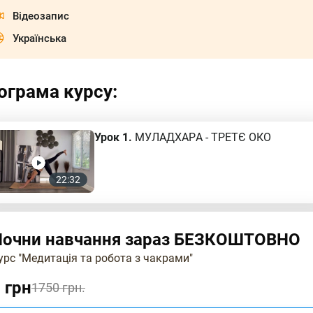
Відеозапис
Українська
ограма курсу:
Урок 1.
МУЛАДХАРА - ТРЕТЄ ОКО
22:32
Почни навчання зараз БЕЗКОШТОВНО
урс "Медитація та робота з чакрами"
 грн
1750 грн.