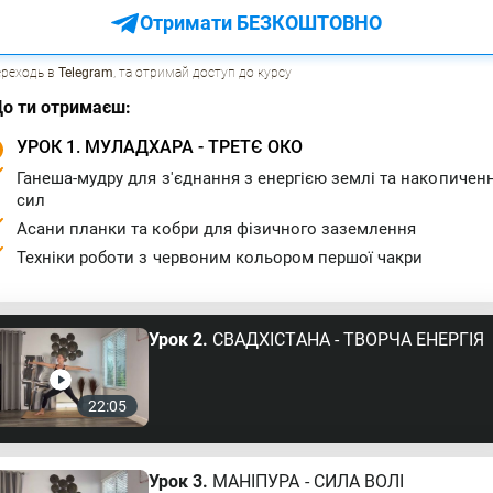
Отримати БЕЗКОШТОВНО
ереходь в
Telegram
, та отримай доступ до курсу
о ти отримаєш:
УРОК 1. МУЛАДХАРА - ТРЕТЄ ОКО
Ганеша-мудру для з'єднання з енергією землі та накопичен
сил
Асани планки та кобри для фізичного заземлення
Техніки роботи з червоним кольором першої чакри
Урок 2.
СВАДХІСТАНА - ТВОРЧА ЕНЕРГІЯ
22:05
Урок 3.
МАНІПУРА - СИЛА ВОЛІ