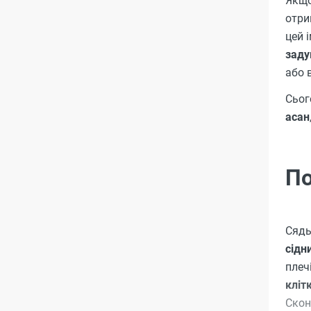
Якщ
отри
цей 
зад
або 
Сьог
асан
По
Сядь
сідн
плеч
кліт
Скон