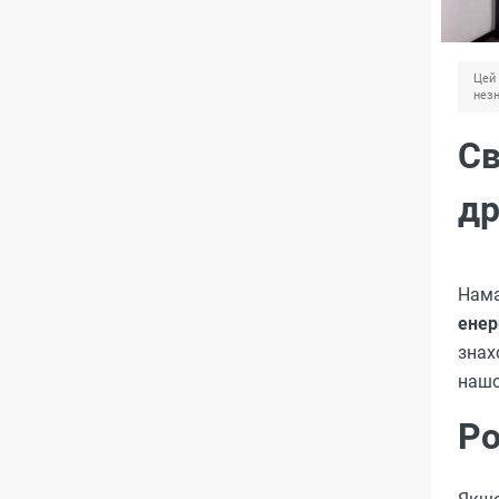
Цей 
незн
Св
др
Нама
енер
знах
наш
Ро