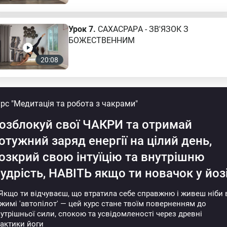
Урок 7.
САХАСРАРА - ЗВ'ЯЗОК З
БОЖЕСТВЕННИМ
20:08
рс "Медитація та робота з чакрами"
озблокуй свої ЧАКРИ та отримай
отужний заряд енергії
на цілий день,
озкрий свою інтуїцію та внутрішню
удрість,
НАВІТЬ якщо ти новачок у йоз
Якщо ти відчуваєш, що втратила себе справжню і живеш ніби 
жимі 'автопілот' — цей курс стане твоїм поверненням до
утрішньої сили, спокою та усвідомленості через древні
актики йоги