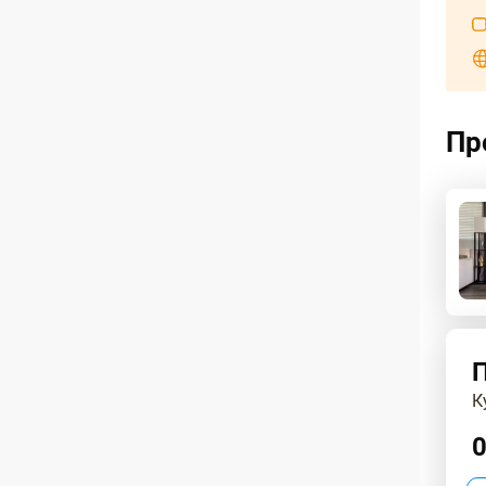
Пр
К
0