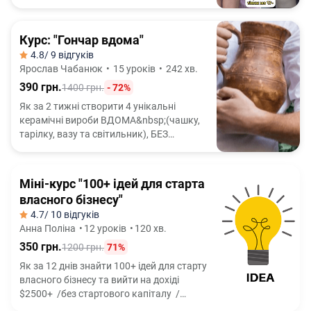
Курс: "Гончар вдома"
4.8
/ 9 відгуків
Ярослав Чабанюк
•
15 уроків
•
242 хв.
390 грн.
1400 грн.
- 72%
Як за 2 тижні створити 4 унікальні
керамічні вироби ВДОМА&nbsp;(чашку,
тарілку, вазу та світильник), БЕЗ
гончарного кола і БЕЗ досвіду роботи з
глиною
Міні-курс "100+ ідей для старта
власного бізнесу"
4.7
/ 10 відгуків
Анна Поліна
•
12 уроків
•
120 хв.
350 грн.
1200 грн.
71%
Як за 12 днів знайти 100+ ідей для старту
власного бізнесу та вийти на дохіді
$2500+ /без стартового капіталу /
без досвіду /без ризикових схем