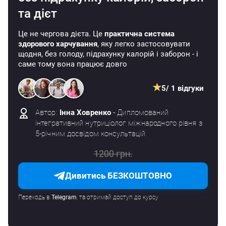
метіонін, фенілаланін, треонін, триптофан, валін.
та дієт
Умовно незамінні: аргенін, цистаїн, глутамін, гліцин,
пролін, тирозин.
Це не чергова дієта. Це
практична система
здорового харчування
, яку легко застосовувати
Замінні: аланін, аспарагін, аспартат, глутамат,
щодня, без голоду, підрахунку калорій і заборон - і
серин.
саме тому вона працює довго
Селеноцистеїн називають 21-ю амінокислотою.
★
5
/ 1 відгуки
Яка роль солі в організмі?
Автор:
Інна Ховренко
- Дипломований
інтегративний нутриціолог міжнародного рівня з
Сіль необхідна організму для нормального
5-річним досвідом консультацій
функціонування. Вона складається з натрію і хлору.
1200 грн.
Безсольові дієти можуть знижувати кислотність
Дивитись БЕЗКОШТОВНО
шлунку.
Надлишок солі провокує набряки, підвищує
Переходь в
Telegram
, та отримай доступ до курсу
кров'яний тиск та ризики серцево-судинних
захворювань.