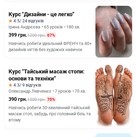
Курс "Дизайни - це легко”
4.5
/ 24 відгуків
Ірина Андрєєва
•
65 уроків
•
180 хв.
399 грн.
1200 грн.
67%
Навчись робити ідеальний ФРЕНЧ та 40+
дизайнів нігтів без художніх навичок
Курс "Тайський масаж стопи:
основи та техніки”
4.3
/ 9 відгуків
Олександр Левченко
•
7 уроків
•
70 хв.
390 грн.
1300 грн.
70%
Навчись робити 30-хвилинний тайський
масаж стоп, забудь про головний біль та
втому