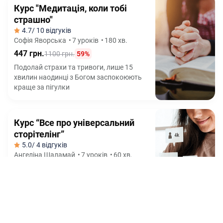
Курс "Медитація, коли тобі
страшно"
4.7
/ 10 відгуків
Софія Яворська
•
7 уроків
•
180 хв.
447 грн.
1100 грн.
59%
Подолай страхи та тривоги, лише 15
хвилин наодинці з Богом заспокоюють
краще за пігулки
Курс “Все про універсальний
сторітелінг”
5.0
/ 4 відгуків
Ангеліна Шаламай
•
7 уроків
•
60 хв.
375 грн.
1550 грн.
76%
Від 0 до 100к підписників через
сторітелінг - без накрутки, марафонів та
реклами