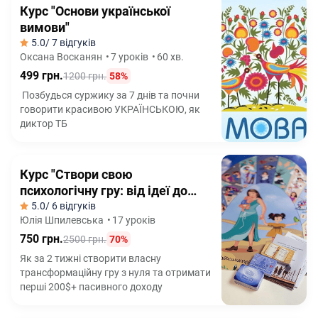
Курс "Основи української
вимови"
5.0
/ 7 відгуків
Оксана Восканян
•
7 уроків
•
60 хв.
499 грн.
1200 грн.
58%
Позбудься суржику за 7 днів та почни
говорити красивою УКРАЇНСЬКОЮ, як
диктор ТБ
Курс "Створи свою
психологічну гру: від ідеї до
продажів"
5.0
/ 6 відгуків
Юлія Шпилевська
•
17 уроків
750 грн.
2500 грн.
70%
Як за 2 тижні створити власну
трансформаційну гру з нуля та отримати
перші 200$+ пасивного доходу