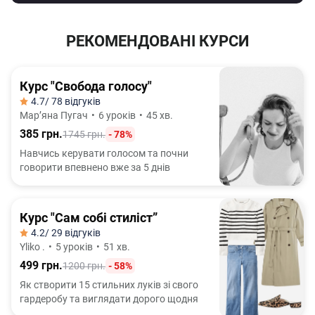
Рекомендована кількість солі — не більше 5 г на день.
РЕКОМЕНДОВАНІ КУРСИ
Більшість солі надходить з готовими продуктами, а
природна кількість найбільше міститься у
морепродуктах та водоростях.
Курс "Свобода голосу"
4.7
/ 78 відгуків
Марʼяна Пугач
•
6 уроків
•
45 хв.
385 грн.
1745 грн.
- 78%
Навчись керувати голосом та почни
говорити впевнено вже за 5 днів
Курс "Сам собі стиліст”
4.2
/ 29 відгуків
Yliko .
•
5 уроків
•
51 хв.
499 грн.
1200 грн.
- 58%
Як створити 15 стильних луків зі свого
гардеробу та виглядати дорого щодня