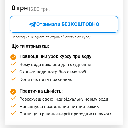
щитоподібної залози.
0 грн
1200 грн.
Зменшення м'язової маси та зниження імунітету.
Отримати БЕЗКОШТОВНО
Дратівливість, зниження концентрації та низький
рівень енергії.
Переходь в
Telegram
, та отримай доступ до курсу
Погіршення сну, сухість шкіри, ламкість волосся та
Що ти отримаєш:
нігтів.
Повноцінний урок курсу про воду
Як покращити засвоєння
Чому вода важлива для схуднення
Скільки води потрібно саме тобі
білка?
Коли і як пити правильно
Практична цінність:
Для кращого засвоєння білка важливо
Розрахуєш свою індивідуальну норму води
дотримуватися певних умов.
Налаштуєш правильний питний режим
Оптимальна кислотність шлункового соку.
Підвищиш рівень енергії природним шляхом
Ретельне пережовування їжі.