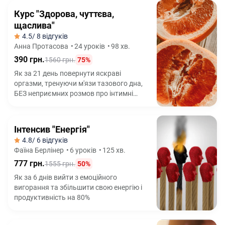
Курс "Здорова, чуттєва,
щаслива"
4.5
/ 8 відгуків
Анна Протасова
•
24 уроків
•
98 хв.
390 грн.
1560 грн.
75%
Як за 21 день повернути яскраві
оргазми, тренуючи м'язи тазового дна,
БЕЗ неприємних розмов про інтимні
проблеми
Інтенсив "Енергія"
4.8
/ 6 відгуків
Фаїна Берлінер
•
6 уроків
•
125 хв.
777 грн.
1555 грн.
50%
Як за 6 днів вийти з емоційного
вигорання та збільшити свою енергію і
продуктивність на 80%