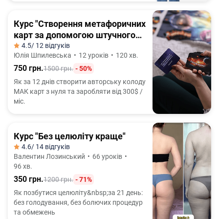
Курс "Створення метафоричних
карт за допомогою штучного
інтелекту"
4.5
/ 12 відгуків
Юлія Шпилевська
•
12 уроків
•
120 хв.
750 грн.
1500 грн.
- 50%
Як за 12 днів створити авторську колоду
МАК карт з нуля та заробляти від 300$ /
міс.
Курс "Без целюліту краще"
4.6
/ 14 відгуків
Валентин Лозинський
•
66 уроків
•
96 хв.
350 грн.
1200 грн.
- 71%
Як позбутися целюліту&nbsp;за 21 день:
без голодування, без болючих процедур
та обмежень